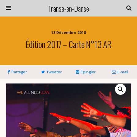
Transe-en-Danse
18 Décembre 2018
Édition 2017 – Carte N°13 AR
Partager
Tweeter
Épingler
E-mail