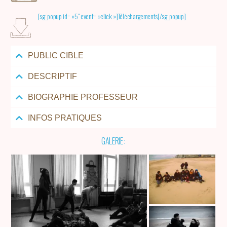
[sg_popup id= »5″ event= »click »]Téléchargements[/sg_popup]
PUBLIC CIBLE
DESCRIPTIF
BIOGRAPHIE PROFESSEUR
INFOS PRATIQUES
GALERIE :