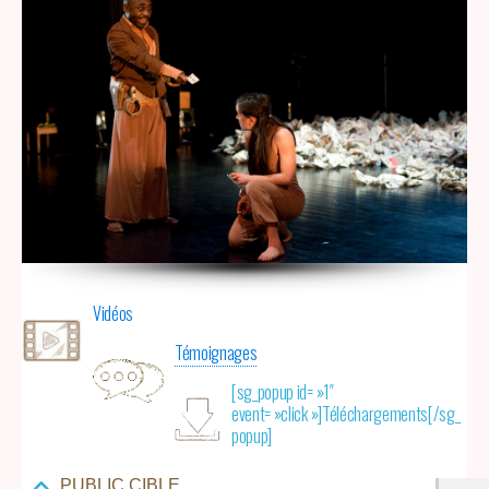
Vidéos
Témoignages
[sg_popup id= »1″
event= »click »]Téléchargements[/sg_
popup]
PUBLIC CIBLE