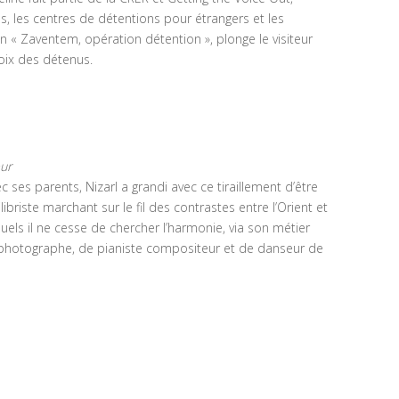
les, les centres de détentions pour étrangers et les
n « Zaventem, opération détention », plonge le visiteur
oix des détenus.
ur
ec ses parents, Nizarl a grandi avec ce tiraillement d’être
briste marchant sur le fil des contrastes entre l’Orient et
uels il ne cesse de chercher l’harmonie, via son métier
 photographe, de pianiste compositeur et de danseur de