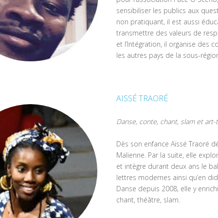
sensibiliser les publics aux q
non pratiquant, il est aussi édu
transmettre des valeurs de respe
et l’Intégration, il organise de
les autres pays de la sous-régio
AISSÉ TRAORÉ
Danse, conte, chant, slam et art-
Dès son enfance Aïssé Traoré d
Malienne. Par la suite, elle exp
et intègre durant deux ans le b
lettres modernes ainsi qu’en d
Danse depuis 2008, elle y enrichit
chant, théâtre, slam.