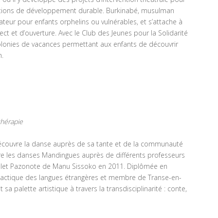
uestions de développement durable. Burkinabé, musulman
cateur pour enfants orphelins ou vulnérables, et s’attache à
ct et d’ouverture. Avec le Club des Jeunes pour la Solidarité
s colonies de vacances permettant aux enfants de découvrir
n.
thérapie
écouvre la danse auprès de sa tante et de la communauté
lore les danses Mandingues auprès de différents professeurs
allet Pazonote de Manu Sissoko en 2011. Diplômée en
idactique des langues étrangères et membre de Transe-en-
 sa palette artistique à travers la transdisciplinarité : conte,