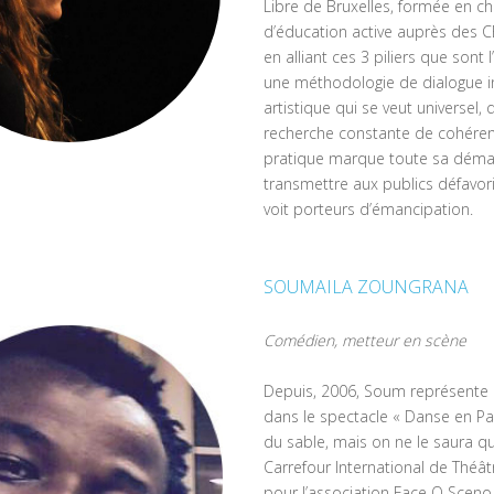
Libre de Bruxelles, formée en ch
d’éducation active auprès des 
en alliant ces 3 piliers que sont
une méthodologie de dialogue int
artistique qui se veut universel, 
recherche constante de cohérenc
pratique marque toute sa démarch
transmettre aux publics défavoris
voit porteurs d’émancipation.
SOUMAILA ZOUNGRANA
Comédien, metteur en scène
Depuis, 2006, Soum représente
dans le spectacle « Danse en Pap
du sable, mais on ne le saura q
Carrefour International de Thé
pour l’association Face O Sceno,