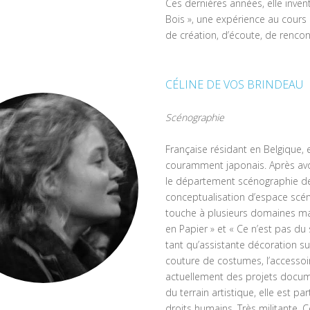
Ces dernières années, elle inven
Bois », une expérience au cour
de création, d’écoute, de rencon
CÉLINE DE VOS BRINDEAU
Scénographie
Française résidant en Belgique, e
couramment japonais. Après avoi
le département scénographie de l
conceptualisation d’espace scéni
touche à plusieurs domaines ma
en Papier » et « Ce n’est pas du 
tant qu’assistante décoration su
couture de costumes, l’accessoiri
actuellement des projets documen
du terrain artistique, elle est p
droits humains. Très militante, C