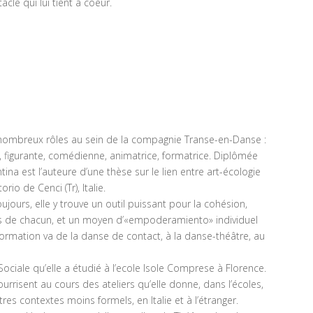
cle qui lui tient à coeur.
 nombreux rôles au sein de la compagnie Transe-en-Danse :
que, figurante, comédienne, animatrice, formatrice. Diplômée
tina est l’auteure d’une thèse sur le lien entre art-écologie
io de Cenci (Tr), Italie.
ours, elle y trouve un outil puissant pour la cohésion,
 de chacun, et un moyen d’«empoderamiento» individuel
ormation va de la danse de contact, à la danse-théâtre, au
Sociale qu’elle a étudié à l’ecole Isole Comprese à Florence.
urrisent au cours des ateliers qu’elle donne, dans l’écoles,
res contextes moins formels, en Italie et à l’étranger.