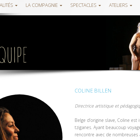
ALITÉS
LA COMPAGNIE
SPECTACLES
ATELIERS
COLINE BILLEN
Directrice artistique et pédagog
Belge d’origine slave, Coline est 
tziganes. Ayant beaucoup voyagé d
rencontre avec de nombreuses aut