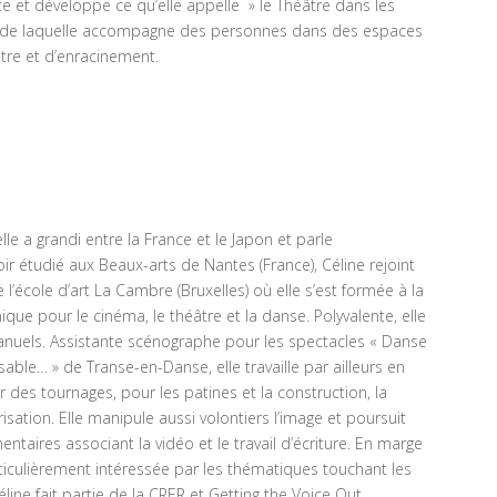
te et développe ce qu’elle appelle » le Théâtre dans les
s de laquelle accompagne des personnes dans des espaces
tre et d’enracinement.
lle a grandi entre la France et le Japon et parle
r étudié aux Beaux-arts de Nantes (France), Céline rejoint
’école d’art La Cambre (Bruxelles) où elle s’est formée à la
que pour le cinéma, le théâtre et la danse. Polyvalente, elle
nuels. Assistante scénographe pour les spectacles « Danse
sable… » de Transe-en-Danse, elle travaille par ailleurs en
r des tournages, pour les patines et la construction, la
sation. Elle manipule aussi volontiers l’image et poursuit
taires associant la vidéo et le travail d’écriture. En marge
articulièrement intéressée par les thématiques touchant les
éline fait partie de la CRER et Getting the Voice Out,