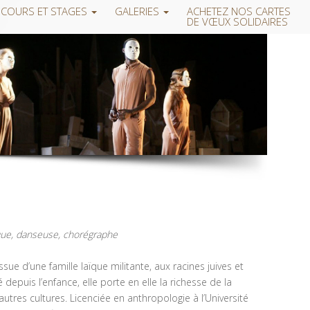
COURS ET STAGES
GALERIES
ACHETEZ NOS CARTES
DE VŒUX SOLIDAIRES
ique, danseuse, chorégraphe
issue d’une famille laïque militante, aux racines juives et
epuis l’enfance, elle porte en elle la richesse de la
res cultures. Licenciée en anthropologie à l’Université