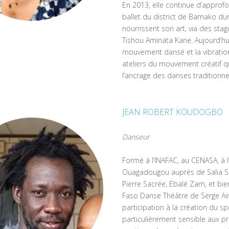
En 2013, elle continue d’approfo
ballet du district de Bamako dur
nourrissent son art, via des st
Tishou Aminata Kane. Aujourd’hu
mouvement dansé et la vibration
ateliers du mouvement créatif qu
l’ancrage des danses traditionnel
JEAN ROBERT KOUDOGBO
Danseur
Formé à l’INAFAC, au CENASA, à
Ouagadougou auprès de Salia S
Pierre Sacrée, Ebalé Zam, et bie
Faso Danse Théâtre de Serge Aim
participation à la création du s
particulièrement sensible aux pr