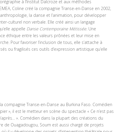
orégraphie à l’Institut Dalcroze et aux méthodes
CEMEA, Coline créé la compagnie Transe-en-Danse en 2002,
 l’anthropologie, la danse et l’animation, pour développer
er-culturel non verbale. Elle créé ainsi un langage
qu’elle appelle
Danse Contemporaine Métissée.
Une
e éthique entre les valeurs prônées et leur mise en
e. Pour favoriser l’inclusion de tous, elle s’attache à
és ou fragilisés ces outils d’expression artistique qu’elle
 la compagnie Transe-en-Danse au Burkina Faso. Comédien
ier », il est le metteur en scène du spectacle « Ce n’est pas
u’après… ». Comédien dans la plupart des créations du
âtre de Ouagadougou, Soum est aussi chargé de projets
 où il y développe des projets d’intervention théâtrale pour