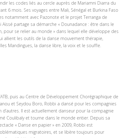
ndir les codes liés au cercle auprès de Mariamni Diarra du
ant 6 mois. Ses voyages entre Mali, Sénégal et Burkina Faso
ages notamment avec Pazonote et le projet Terranga de
i Aïssé partage sa démarche « Dounadance : être dans le
, pour se relier au monde » dans lequel elle développe des
i allient les outils de la danse mouvement thérapie,
les Mandingues, la danse libre, la voix et le souffle.
 l’ATB, puis au Centre de Développement Chorégraphique de
anou et Seydou Boro, Robbi a dansé pour les compagnies
n d’autres. Il est actuellement danseur pour la compagnie
é Coulibaly et tourne dans le monde entier. Depuis sa
pectacle « Danse en papier » en 2009, Robbi est
oblématiques migratoires, et se libère toujours pour