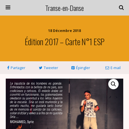
Transe-en-Danse
18 Décembre 2018
Édition 2017 – Carte N°1 ESP
Partager
Tweeter
Épingler
E-mail