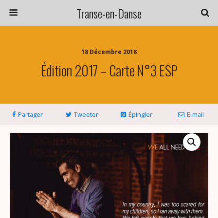
Transe-en-Danse
18 Décembre 2018
Édition 2017 – Carte N°3 ESP
Partager
Tweeter
Épingler
E-mail