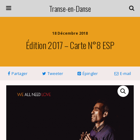
Transe-en-Danse
18 Décembre 2018
Édition 2017 – Carte N°8 ESP
Partager
Tweeter
Épingler
E-mail