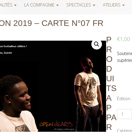
ALITÉS
LA COMPAGNIE
SPECTACLES
ATELIERS
ON 2019 – CARTE N°07 FR
P
€
1,00
R
Soutenez
O
supérieu
D
UI
TS
A
Édition
P
PA
R
Catégor