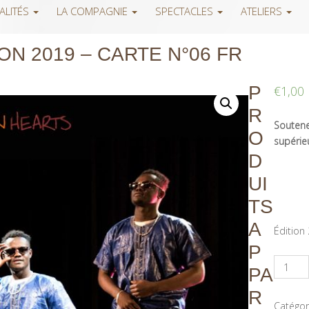
ALITÉS
LA COMPAGNIE
SPECTACLES
ATELIERS
ON 2019 – CARTE N°06 FR
P
€
1,00
R
Soutenez
O
supérieu
D
UI
TS
A
Édition
P
PA
R
Catégor