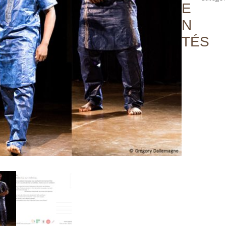
E
N
TÉS