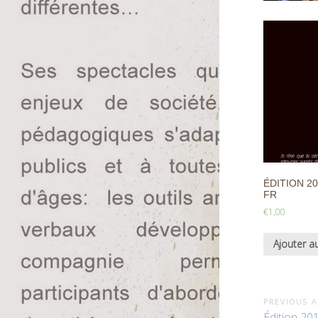
ÉDITION 20
FR
€
1,00
Ajouter a
PREVIOUS A
Édition 20