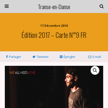
Transe-en-Danse
17 Décembre 2018
Édition 2017 – Carte N°9 FR
Partager
Tweeter
Épingler
E-mail