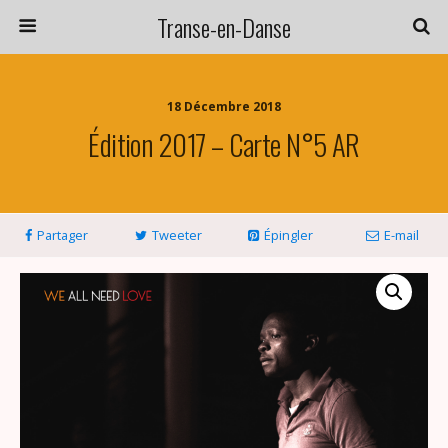
Transe-en-Danse
18 Décembre 2018
Édition 2017 – Carte N°5 AR
Partager
Tweeter
Épingler
E-mail