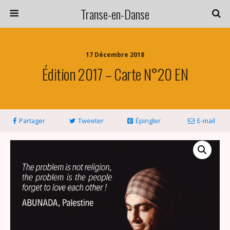
Transe-en-Danse
17 Décembre 2018
Édition 2017 – Carte N°20 EN
Partager
Tweeter
Épingler
E-mail