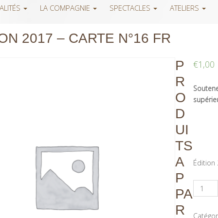
ALITÉS
LA COMPAGNIE
SPECTACLES
ATELIERS
ON 2017 – CARTE N°16 FR
P
€
1,00
R
Soutenez
O
supérieu
D
UI
TS
A
Édition
P
PA
R
Catégor