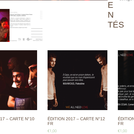
E
N
TÉS
17 – CARTE N°10
ÉDITION 2017 – CARTE N°12
ÉDITION
FR
FR
€
1,00
€
1,00