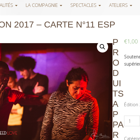
ALITÉS
LA COMPAGNIE
SPECTACLES
ATELIERS
ION 2017 – CARTE N°11 ESP
P
€
1,00
R
Soutenez
O
supérieu
D
UI
TS
A
Édition
P
PA
R
Catégor