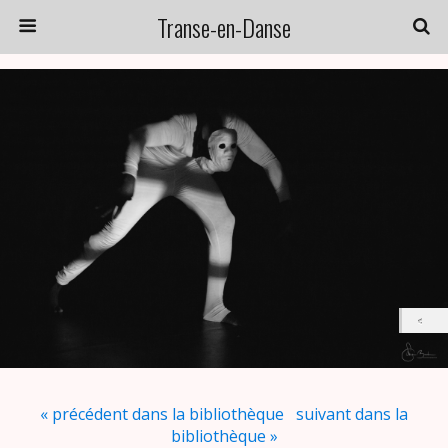
Transe-en-Danse
« précédent dans la bibliothèque
suivant dans la
bibliothèque »