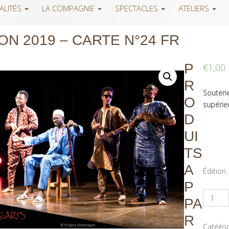
ALITÉS
LA COMPAGNIE
SPECTACLES
ATELIERS
ON 2019 – CARTE N°24 FR
P
€
1,00
R
Soutenez
O
supérieu
D
UI
TS
A
Édition
P
PA
R
Catégor