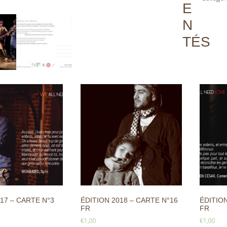
E
N
TÉS
17 – CARTE N°3
ÉDITION 2018 – CARTE N°16
ÉDITION
FR
FR
€
1,00
€
1,00