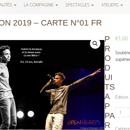
ALITÉS
LA COMPAGNIE
SPECTACLES
ATELIERS
ON 2019 – CARTE N°01 FR
P
€
1,00
R
Soutenez
O
supérieu
D
UI
TS
A
Édition
P
PA
R
Catégor