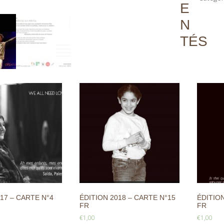
E
N
TÉS
17 – CARTE N°4
ÉDITION 2018 – CARTE N°15
ÉDITION
FR
FR
€
1,00
€
1,00