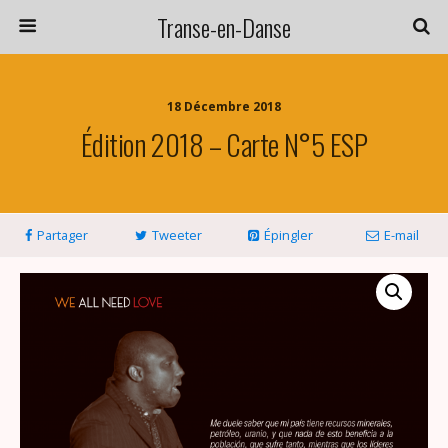
Transe-en-Danse
18 Décembre 2018
Édition 2018 – Carte N°5 ESP
Partager
Tweeter
Épingler
E-mail