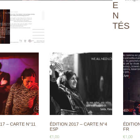
E
N
TÉS
17 – CARTE N°11
ÉDITION 2017 – CARTE N°4
ÉDITION
ESP
FR
€
1,00
€
1,00