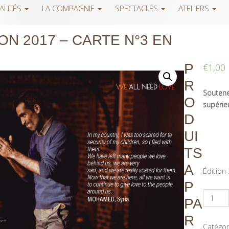
ALITÉS
LA COMPAGNIE
SPECTACLES
ATELIERS
ON 2017 – CARTE N°3 EN
P
€
1,00
R
Soutenez
O
supérieu
D
UI
TS
A
Édition
P
PA
R
Catégor