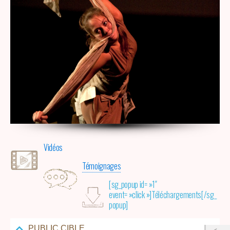
Vidéos
Témoignages
[sg_popup id= »1″
event= »click »]Téléchargements[/sg_
popup]
PUBLIC CIBLE