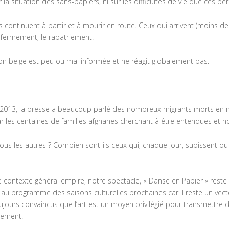
 la situation des sans-papiers, ni sur les difficultés de vie que ces pe
 continuent à partir et à mourir en route. Ceux qui arrivent (moins de
enfermement, le rapatriement.
on belge est peu ou mal informée et ne réagit globalement pas.
n 2013, la presse a beaucoup parlé des nombreux migrants morts en m
ar les centaines de familles afghanes cherchant à être entendues et 
tous les autres ? Combien sont-ils ceux qui, chaque jour, subissent o
e contexte général empire, notre spectacle, « Danse en Papier » reste
 au programme des saisons culturelles prochaines car il reste un vec
ours convaincus que l’art est un moyen privilégié pour transmettre de
lement.