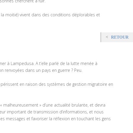
rsonnes cherchent à fuir.
 la moitié) vivent dans des conditions déplorables et
RETOUR
er à Lampedusa. A t’elle parlé de la lutte menée à
non renvoyées dans un pays en guerre ? Peu.
u périssent en raison des systèmes de gestion migratoire en
 « malheureusement » d’une actualité brulante, et devra
teur important de transmission d’informations, et nous
s messages et favoriser la réflexion en touchant les gens