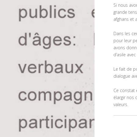
Si nous avon
grande tens
afghans et a
Dans les cen
pour leur p
avons donné
d’asile avec 
Le fait de 
dialogue av
Ce constat 
élargir nos
valeurs.