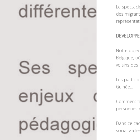
Le spectacl
des migrant
représentat
DEVELOPP
N
otre objec
Belgique, o
voisins des
Les particip
Guinée…
Comment fai
personnes q
Dans ce cadr
social via l