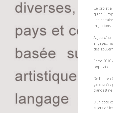
Ce projet a 
qu’en Europ
une certain
migrations,
Aujourd’hui
engagés, ma
des gouver
Entre 2010 
population b
De l’autre c
garanti s’il
clandestine
D’un côté c
sujets déli