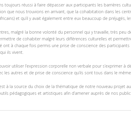
s toujours réussi à faire dépasser aux participants les barrières cult
ion que nous trouvions en arrivant, que la cohabitation dans les cent
fricains) et qu’il y avait également entre eux beaucoup de préjugés, le
tres, malgré la bonne volonté du personnel qui y travaille, très peu de
ermettre de cohabiter malgré leurs différences culturelles et permett
 ont à chaque fois permis une prise de conscience des participants
qui ils vivent.
pouvoir utiliser l’expression corporelle non verbale pour s’exprimer à
ec les autres et de prise de conscience qu’ils sont tous dans le mêm
est à la source du choix de la thématique de notre nouveau projet au
 outils pédagogiques et artistiques afin d’amener auprès de nos public