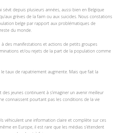
ui sévit depuis plusieurs années, aussi bien en Belgique
’aux grèves de la faim ou aux suicides. Nous constations
pulation belge par rapport aux problématiques de
e reste du monde.
s à des manifestations et actions de petits groupes
riminations et/ou rejets de la part de la population comme
e le taux de rapatriement augmente. Mais que fait la
t des jeunes continuent à s’imaginer un avenir meilleur
t ne connaissent pourtant pas les conditions de la vie
ls véhiculent une information claire et complète sur ces
 même en Europe, il est rare que les médias s’étendent