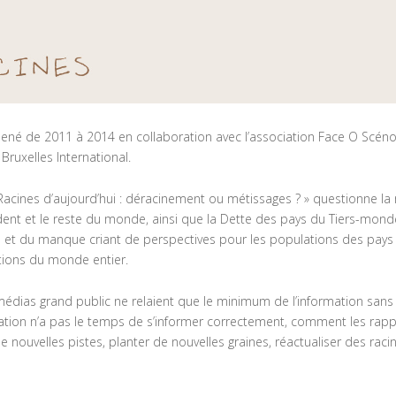
ené de 2011 à 2014 en collaboration avec l’association Face O Scéno
Bruxelles International.
 Racines d’aujourd’hui : déracinement ou métissages ? » questionne l
ident et le reste du monde, ainsi que la Dette des pays du Tiers-mond
 et du manque criant de perspectives pour les populations des pays 
ions du monde entier.
édias grand public ne relaient que le minimum de l’information sans a
ation n’a pas le temps de s’informer correctement, comment les rappor
de nouvelles pistes, planter de nouvelles graines, réactualiser des ra