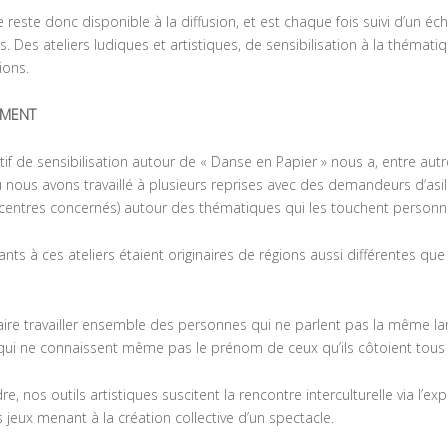
e reste donc disponible à la diffusion, et est chaque fois suivi d’un 
s. Des ateliers ludiques et artistiques, de sensibilisation à la thém
ions.
EMENT
tif de sensibilisation autour de « Danse en Papier » nous a, entre au
ù nous avons travaillé à plusieurs reprises avec des demandeurs d’asi
 centres concernés) autour des thématiques qui les touchent personn
ants à ces ateliers étaient originaires de régions aussi différentes que l’
re travailler ensemble des personnes qui ne parlent pas la même 
ui ne connaissent même pas le prénom de ceux qu’ils côtoient tous le
e, nos outils artistiques suscitent la rencontre interculturelle via l’ex
es jeux menant à la création collective d’un spectacle.