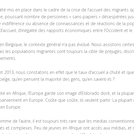
été mis en place dans le cadre de la crise de l’accueil des migrants q
e, poussant nombre de personnes « sans-papiers » désespérées jusqu
e indifférence ou absence de connaissances et de réactions de la po
 d’accueil, d’inégalité des rapports économiques entre l’Occident et l
 en Belgique, le contexte général n’a pas évolué. Nous assistons certe
is les populations migrantes sont toujours la cible de préjugés, disc
nements.
et 2013, nous constatons en effet que le taux d’accueil a chuté et qu
elge, qu’en pensent la majorité des gens, qu’en savent-ils ?
ôté en Afrique, l’Europe garde son image d’Eldorado doré, et la plupar
s parviennent en Europe. Coûte que coûte, ils veulent partir. La plupar
 en Europe.
omme de l’autre, il est toujours très rare que les medias conventionne
cats et complexes. Peu de jeunes en Afrique ont accès aux médias, et