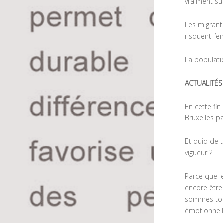
vraiment sur
Les migrants
risquent l’
La populati
ACTUALITÉS
En cette fi
Bruxelles p
Et quid de 
vigueur ?
Parce que l
encore être
sommes touj
émotionnel