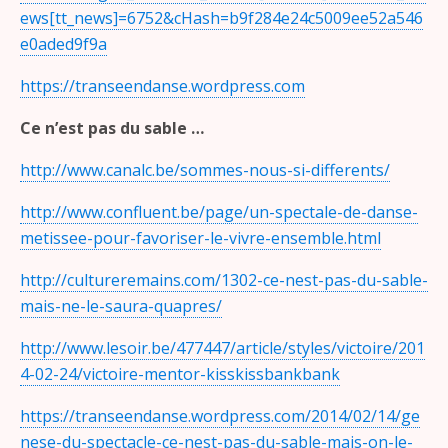
ews[tt_news]=6752&cHash=b9f284e24c5009ee52a546
e0aded9f9a
https://transeendanse.wordpress.com
Ce n’est pas du sable …
http://www.canalc.be/sommes-nous-si-differents/
http://www.confluent.be/page/un-spectale-de-danse-
metissee-pour-favoriser-le-vivre-ensemble.html
http://cultureremains.com/1302-ce-nest-pas-du-sable-
mais-ne-le-saura-quapres/
http://www.lesoir.be/477447/article/styles/victoire/201
4-02-24/victoire-mentor-kisskissbankbank
https://transeendanse.wordpress.com/2014/02/14/ge
nese-du-spectacle-ce-nest-pas-du-sable-mais-on-le-