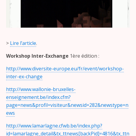
>
Lire l’article
.
Workshop Inter-Exchange
1ère édition :
http://www.diversite-europe.eu/fr/event/workshop-
inter-ex-change
http://www.wallonie-bruxelles-
enseignement.be/index.cfm?
page=news&profil=visiteur&newsid=282&newstype=n
ews
http://www.lamarlagne.cfwb.be/index.php?
id=lamarlagne_detail&tx_ttnews[backPid]=4816&tx_ttn