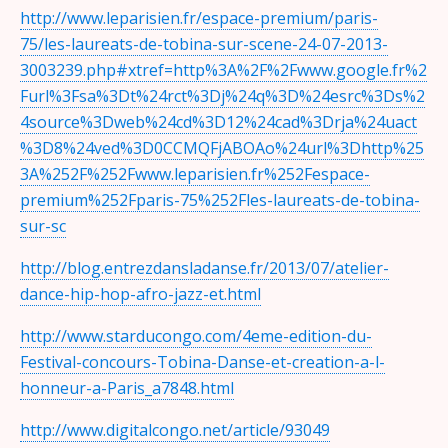
http://www.leparisien.fr/espace-premium/paris-
75/les-laureats-de-tobina-sur-scene-24-07-2013-
3003239.php#xtref=http%3A%2F%2Fwww.google.fr%2
Furl%3Fsa%3Dt%24rct%3Dj%24q%3D%24esrc%3Ds%2
4source%3Dweb%24cd%3D12%24cad%3Drja%24uact
%3D8%24ved%3D0CCMQFjABOAo%24url%3Dhttp%25
3A%252F%252Fwww.leparisien.fr%252Fespace-
premium%252Fparis-75%252Fles-laureats-de-tobina-
sur-sc
http://blog.entrezdansladanse.fr/2013/07/atelier-
dance-hip-hop-afro-jazz-et.html
http://www.starducongo.com/4eme-edition-du-
Festival-concours-Tobina-Danse-et-creation-a-l-
honneur-a-Paris_a7848.html
http://www.digitalcongo.net/article/93049