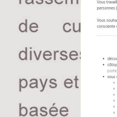
Vous travail
personnes (
Vous souhait
consciente e
décou
côtoy
porte
vous o