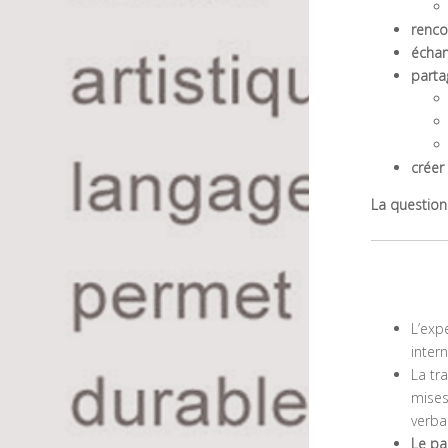
renco
écha
parta
créer
La question
L’exp
inter
La tr
mises 
verba
Le pa