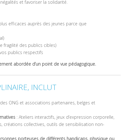
égalités et favoriser la solidarité.
lus efficaces auprès des jeunes parce que
al)
e fragilité des publics cibles)
os publics respectifs
alement abordée d’un point de vue pédagogique.
LINAIRE, INCLUT
es ONG et associations partenaires, belges et
natives
: Ateliers interactifs, jeux d’expression corporelle,
, créations collectives, outils de sensibilisation non-
rsonnes porteuses de différents handicaps, physique ou