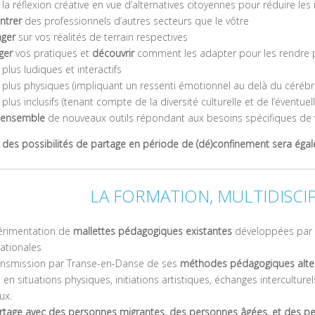
la réflexion créative en vue d’alternatives citoyennes pour réduire les in
ntrer
des professionnels d’autres secteurs que le vôtre
nger
sur vos réalités de terrain respectives
ger
vos pratiques et
découvrir
comment les adapter pour les rendre p
plus ludiques et interactifs
plus physiques (impliquant un ressenti émotionnel au delà du cérébr
plus inclusifs (tenant compte de la diversité culturelle et de l’éventuell
 ensemble
de nouveaux outils répondant aux besoins spécifiques de v
 des possibilités de partage en période de (dé)confinement sera ég
LA FORMATION, MULTIDISCIP
érimentation de
mallettes pédagogiques existantes
développées par d
nationales
ansmission par Transe-en-Danse de ses
méthodes pédagogiques alter
en situations physiques, initiations artistiques, échanges interculturels
ux.
rtage avec des personnes migrantes, des personnes âgées, et des pe