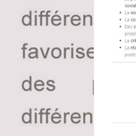
social
La
vi
La
co
Des
s
probl
La
cr
La
ré
point