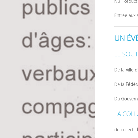
NB : Réduct
Entrée aux s
UN ÉV
LE SOUT
De la
Ville d
De la
Fédéra
Du
Gouverne
LA COLL
du collectif