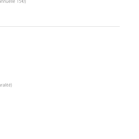
nnuelle 15€!)
ralité)