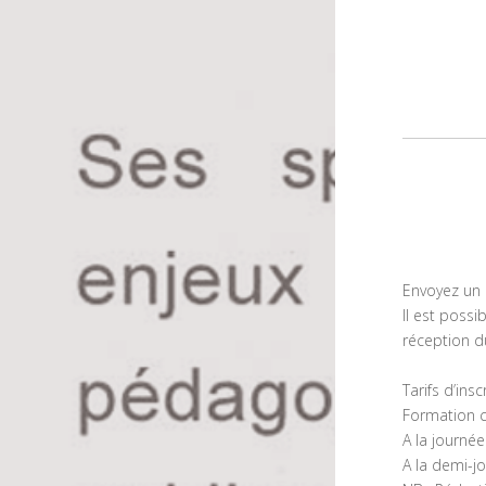
Envoyez un 
Il est possi
réception d
Tarifs d’insc
Formation co
A la journée
A la demi-j