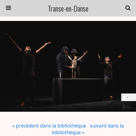
Transe-en-Danse
« précédent dans la bibliothèque
suivant dans la
bibliothèque »