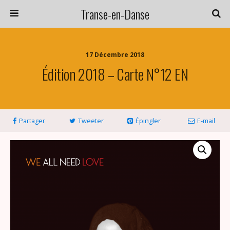
Transe-en-Danse
17 Décembre 2018
Édition 2018 – Carte N°12 EN
Partager
Tweeter
Épingler
E-mail