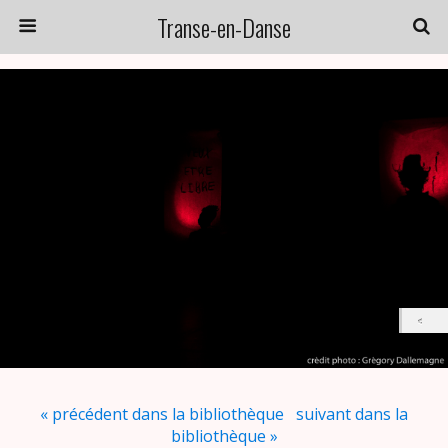
Transe-en-Danse
« précédent dans la bibliothèque
suivant dans la
bibliothèque »