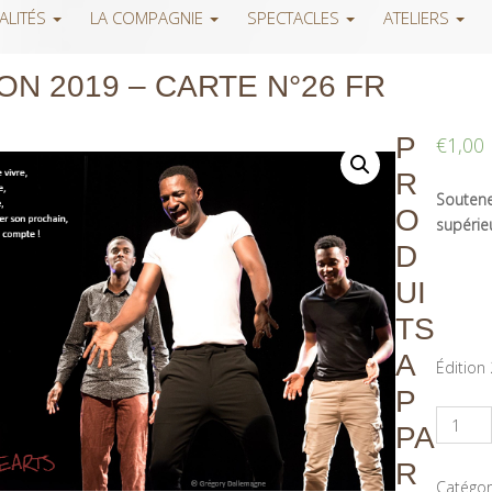
ALITÉS
LA COMPAGNIE
SPECTACLES
ATELIERS
ON 2019 – CARTE N°26 FR
P
€
1,00
R
Soutenez
O
supérieu
D
UI
TS
A
Édition
P
PA
R
Catégor