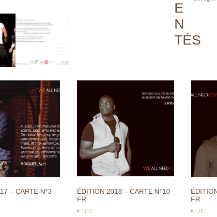
E
N
TÉS
17 – CARTE N°3
ÉDITION 2018 – CARTE N°10
ÉDITION
FR
FR
€
1,00
€
1,00