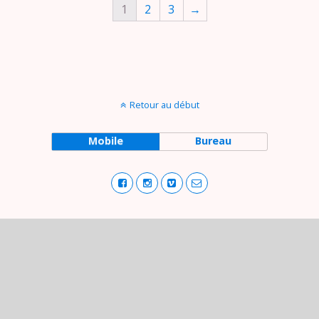
1
2
3
→
Retour au début
Mobile
Bureau