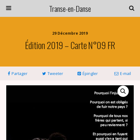
Transe-en-Danse
29 Décembre 2019
Édition 2019 – Carte N°09 FR
Partager
Tweeter
Épingler
E-mail