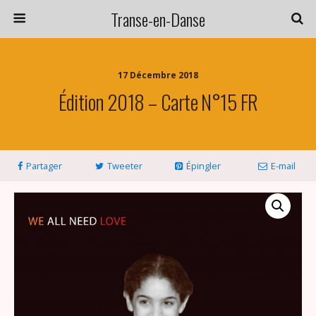
Transe-en-Danse
17 Décembre 2018
Édition 2018 – Carte N°15 FR
Partager
Tweeter
Épingler
E-mail