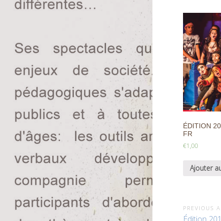
ÉDITION 20
FR
€
1,00
Ajouter a
PREVIOUS A
Édition 20