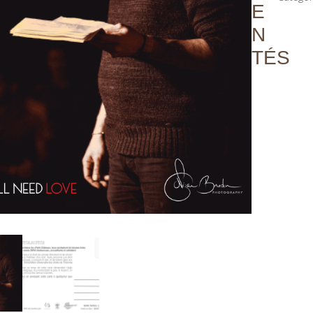
E
N
TÉS