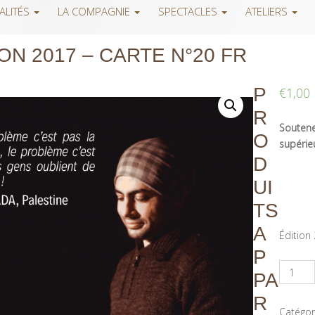
ALITÉS
LA COMPAGNIE
SPECTACLES
ATELIERS
ON 2017 – CARTE N°20 FR
P
€
1,00
R
Soutenez
O
supérieu
D
UI
TS
A
Édition
P
PA
R
Catégor