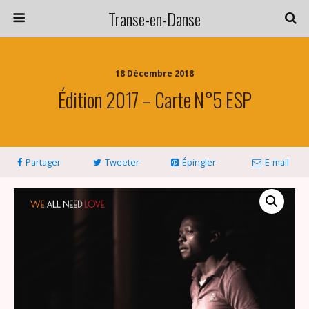
Transe-en-Danse
18 Décembre 2018
Édition 2017 – Carte N°5 ESP
Partager
Tweeter
Épingler
E-mail