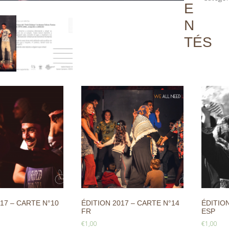
E
N
TÉS
17 – CARTE N°10
ÉDITION 2017 – CARTE N°14
ÉDITION
FR
ESP
€
1,00
€
1,00