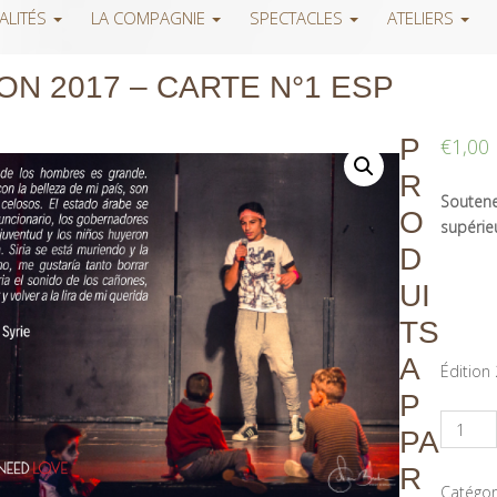
ALITÉS
LA COMPAGNIE
SPECTACLES
ATELIERS
ION 2017 – CARTE N°1 ESP
P
€
1,00
R
Soutenez
O
supérieu
D
UI
TS
A
Édition
P
PA
R
Catégor